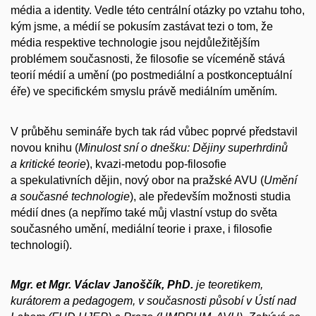
média a identity. Vedle této centrální otázky po vztahu toho,
kým jsme, a médií se pokusím zastávat tezi o tom, že
média respektive technologie jsou nejdůležitějším
problémem současnosti, že filosofie se víceméně stává
teorií médií a umění (po postmediální a postkonceptuální
éře) ve specifickém smyslu právě mediálním uměním.
V průběhu semináře bych tak rád vůbec poprvé představil
novou knihu (
Minulost sní o dnešku: Dějiny superhrdinů
a kritické teorie
), kvazi-metodu pop-filosofie
a spekulativních dějin, nový obor na pražské AVU (
Umění
a současné technologie
), ale především možnosti studia
médií dnes (a nepřímo také můj vlastní vstup do světa
současného umění, mediální teorie i praxe, i filosofie
technologií).
Mgr. et Mgr. Václav Janoščík, PhD.
je teoretikem,
kurátorem a pedagogem, v současnosti působí v Ústí nad