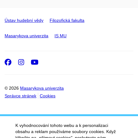
Ústav hudební vědy
Filozofická fakulta
Masarykova univerzita
IS MU
Facebook
Instagram
Youtube
© 2026
Masarykova univerzita
Správce stránek
Cookies
K vyhodnocování tohoto webu a k personalizaci
obsahu a reklam používáme soubory cookies. Když
klikněte na „přijmout cookies", poskytnete nám