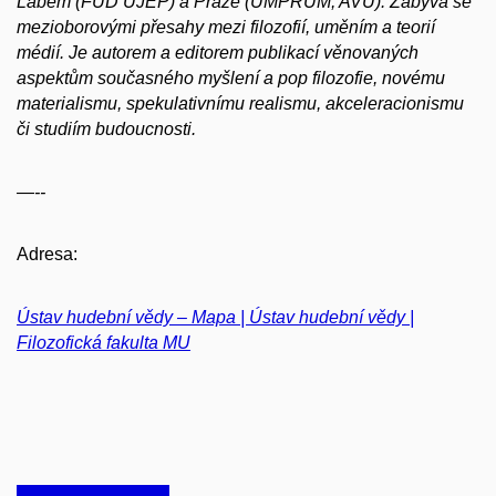
Labem (FUD UJEP) a Praze (UMPRUM, AVU). Zabývá se
mezioborovými přesahy mezi filozofií, uměním a teorií
médií. Je autorem a editorem publikací věnovaných
aspektům současného myšlení a pop filozofie, novému
materialismu, spekulativnímu realismu, akceleracionismu
či studiím budoucnosti.
—--
Adresa:
Ústav hudební vědy – Mapa | Ústav hudební vědy |
Filozofická fakulta MU